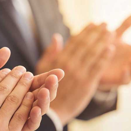
內外廣大客戶的好評與青睞。
筒燈相比，防霧筒燈可以阻擋霧氣、水珠、灰塵，防止光源遇水
別，總的來說，防霧筒燈的防護級別更高。防霧筒燈的燈泡是可