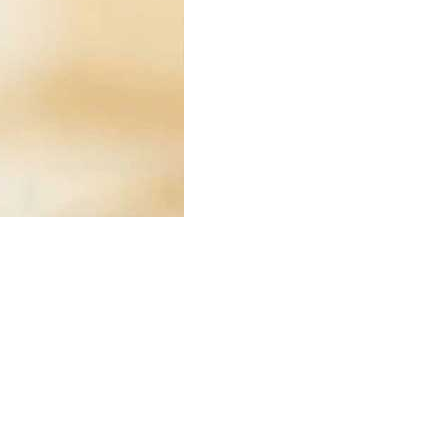
爆炸，適合安裝在溫泉、桑拿、室內泳池等高溫潮濕的空間
以更換的。下面一起來了解一下防霧筒燈的相關知識吧！
功能，一般的筒燈采用嵌入式的安裝方式，可以保證天花吊頂
不？讓我們一起來看看筒燈的安裝方式和注意事項吧。