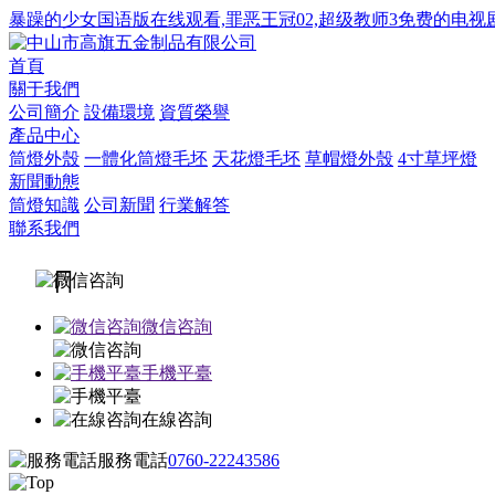
暴躁的少女国语版在线观看,罪恶王冠02,超级教师3免费的电视
首頁
關于我們
公司簡介
設備環境
資質榮譽
產品中心
筒燈外殼
一體化筒燈毛坯
天花燈毛坯
草帽燈外殼
4寸草坪燈
新聞動態
筒燈知識
公司新聞
行業解答
聯系我們

微信咨詢
手機平臺
在線咨詢
服務電話
0760-22243586