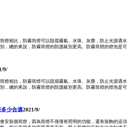
優美。地處中江高速出口，毗鄰古鎮輕軌站，緊貼沙古公路，交
沉淀，到2013年升級為有限公司，技術力量雄厚，生產設備先
加工等。 ?