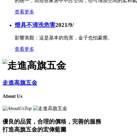
資質榮譽
美觀時尚 · 做工細致
專注加工各類筒燈、天花燈外殼毛胚