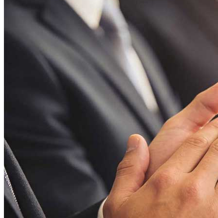
品類豐富，款式多專門定制
Rich categories
優良的品質，合理的價格，完善的服務。使得我司產品深受國
新聞
中心
news
公司新聞
筒燈知識
行業解答
防霧筒燈有什么優點 防霧筒燈和筒燈的區別
防霧筒燈就是帶有防霧罩，具備防霧功能的筒燈，和普通
中。此外，防霧筒燈的燈珠位置和材質也和普通筒燈有區
查看更多