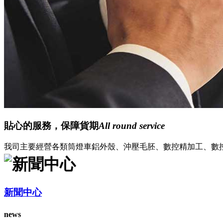
防霧筒燈有什么優點 防霧筒燈和筒燈的區別
202
防霧筒燈就是帶有防霧罩，具備防霧功能的筒燈，和普通
中。此外，防霧筒燈的燈珠位置和材質也和普通筒燈有區
查看更多
【筒燈安裝】筒燈安裝方式是什么 筒燈安裝間
筒燈安裝方式是什么？筒燈安裝間距多少合適？一般家里
的統一，筒燈在家居中不占空間，但可增加空間的柔和氣
查看更多
燈具不清洗危害
2021/9/
影響美觀：這是基本的危害，金子也怕蒙塵。
查看更多